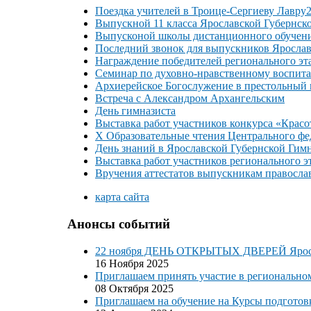
Поездка учителей в Троице-Сергиеву Лавру2
Выпускной 11 класса Ярославской Губернск
Выпусконой школы дистанционного обучени
Последний звонок для выпускников Ярослав
Награждение победителей регионального эт
Семинар по духовно-нравственному воспит
Архиерейское Богослужение в престольный п
Встреча с Александром Архангельским
День гимназиста
Выставка работ участников конкурса «Красо
Х Образовательные чтения Центрального фе
День знаний в Ярославской Губернской Гим
Выставка работ участников регионального э
Вручения аттестатов выпускникам правосла
карта сайта
Анонсы событий
22 ноября ДЕНЬ ОТКРЫТЫХ ДВЕРЕЙ Яросла
16 Ноября 2025
Приглашаем принять участие в регионально
08 Октября 2025
Приглашаем на обучение на Курсы подготов