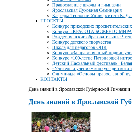
Православные школы и гимназии
Ярославская Духовная Семинария
Кафедра Теологии Университета К. Д.
ПРОЕКТЫ
Конкурс приходских просветительских
Конкурс «КРАСОТА БОЖЬЕГО МИРА
Рождественские образовательные Чтен
Конкурс детского творчества
Школа для педагогов ОПК
Конкурс «За нравственный подвиг учи
Конкурс «100-летие Патриаршей интр
Детский Пасхальный фестиваль «Белая
«Учитель и ученик» конкурс детского 
Олимпиада «Основы православной ку
КОНТАКТЫ
День знаний в Ярославской Губернской Гимназии
День знаний в Ярославской Гу