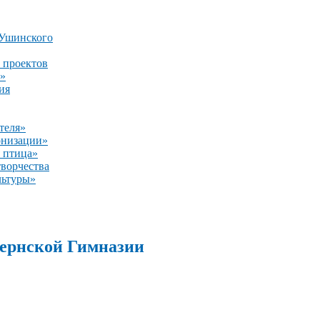
 Ушинского
 проектов
»
ия
теля»
онизации»
 птица»
творчества
льтуры»
бернской Гимназии