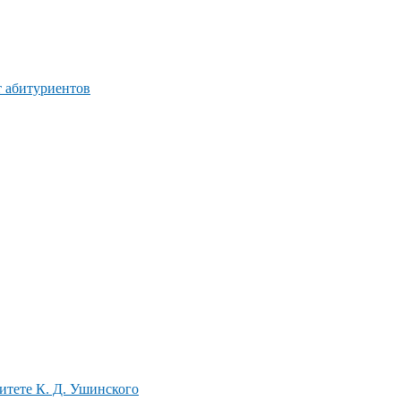
т абитуриентов
итете К. Д. Ушинского