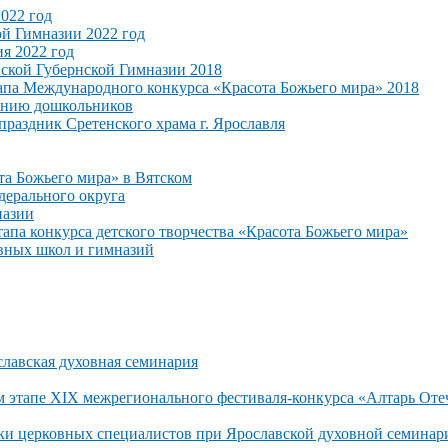
022 год
ой Гимназии 2022 год
я 2022 год
ской Губернской Гимназии 2018
апа Международного конкурса «Красота Божьего мира» 2018
анию дошкольников
раздник Сретенского храма г. Ярославля
та Божьего мира» в Вятском
дерального округа
назии
тапа конкурса детского творчества «Красота Божьего мира»
вных школ и гимназий
вская духовная семинария
м этапе XIX межрегионального фестиваля-конкурса «Алтарь Оте
ки церковных специалистов при Ярославской духовной семинар